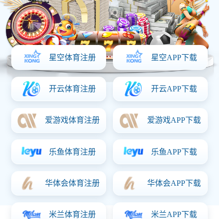
包括您在注册或使用服务过程中提供的个人信息，以及
设备参数、访问行为、位置信息等技术数据。
3. 信息使用目的
所收集的信息将主要用于识别用户身份、提供开云下载
平台服务、保障系统安全，并对内容体验进行持续优
化。
4. 信息保护与存储
您的数据将被加密存储于中国大陆地区的服务器，并通
过访问权限管理、多层防护系统等方式避免泄露与误
用。