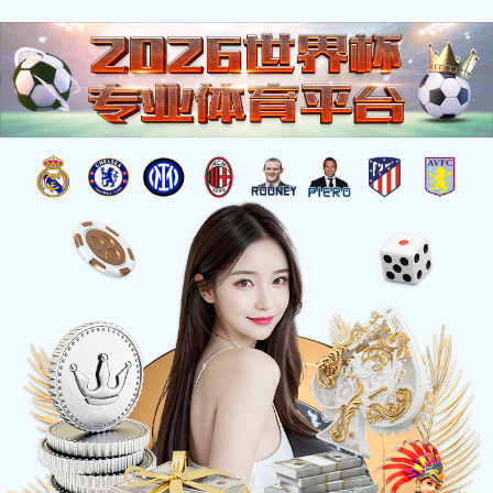
注册入口
下载 开云下载 App · 体验未来赛
事方式
将专业数据分析、互动社群与比分推送整合于一体，
开云下载为体育迷量身打造。
极速比分
互动社区
AI 分析
App Store 下载